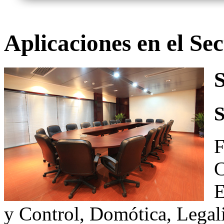
Aplicaciones en el Se
S
S
F
C
E
y Control, Domótica, Legali